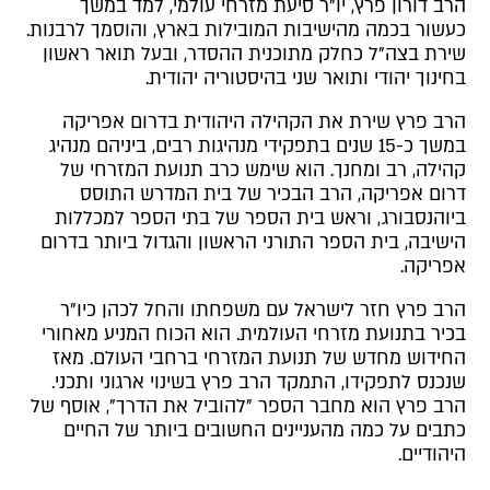
הרב דורון פרץ, יו"ר סיעת מזרחי עולמי, למד במשך
כעשור בכמה מהישיבות המובילות בארץ, והוסמך לרבנות.
שירת בצה"ל כחלק מתוכנית ההסדר, ובעל תואר ראשון
בחינוך יהודי ותואר שני בהיסטוריה יהודית.
הרב פרץ שירת את הקהילה היהודית בדרום אפריקה
במשך כ-15 שנים בתפקידי מנהיגות רבים, ביניהם מנהיג
קהילה, רב ומחנך. הוא שימש כרב תנועת המזרחי של
דרום אפריקה, הרב הבכיר של בית המדרש התוסס
ביוהנסבורג, וראש בית הספר של בתי הספר למכללות
הישיבה, בית הספר התורני הראשון והגדול ביותר בדרום
אפריקה.
הרב פרץ חזר לישראל עם משפחתו והחל לכהן כיו"ר
בכיר בתנועת מזרחי העולמית. הוא הכוח המניע מאחורי
החידוש מחדש של תנועת המזרחי ברחבי העולם. מאז
שנכנס לתפקידו, התמקד הרב פרץ בשינוי ארגוני ותכני.
הרב פרץ הוא מחבר הספר "להוביל את הדרך", אוסף של
כתבים על כמה מהעניינים החשובים ביותר של החיים
היהודיים.