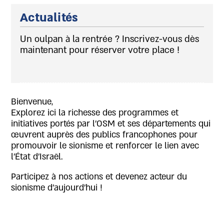
Actualités
. Les
Un oulpan à la rentrée ? Inscrivez-vous dès
Micr
maintenant pour réserver votre place !
en F
sion
Slide 2 of 3.
Bienvenue,
Explorez ici la richesse des programmes et
initiatives portés par l’OSM et ses départements qui
œuvrent auprès des publics francophones pour
promouvoir le sionisme et renforcer le lien avec
l’État d’Israël.
Participez à nos actions et devenez acteur du
sionisme d’aujourd’hui !