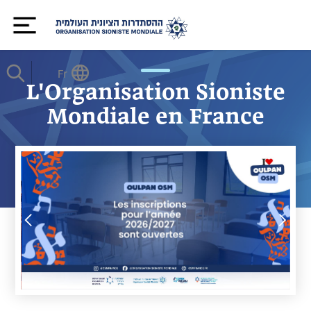
Fr
L'Organisation Sioniste
Mondiale en France
Slide 2 of 2.
Slide 2 of 3.