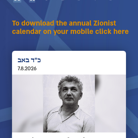
To download the annual Zionist
calendar on your mobile click here
כ"ד באב
7.8.2026