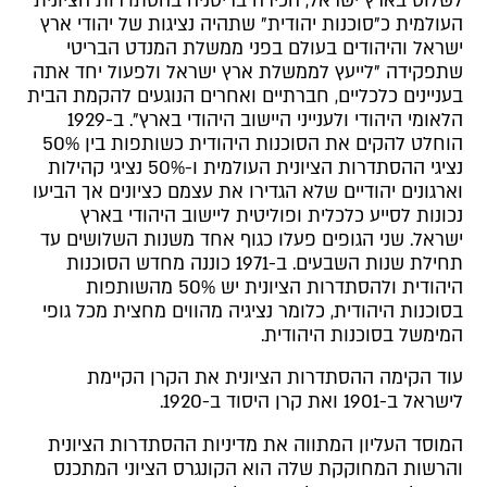
לשלוט בארץ ישראל, הכירה בריטניה בהסתדרות הציונית
העולמית כ"סוכנות יהודית" שתהיה נציגות של יהודי ארץ
ישראל והיהודים בעולם בפני ממשלת המנדט הבריטי
שתפקידה "לייעץ לממשלת ארץ ישראל ולפעול יחד אתה
בעניינים כלכליים, חברתיים ואחרים הנוגעים להקמת הבית
הלאומי היהודי ולענייני היישוב היהודי בארץ". ב-1929
הוחלט להקים את הסוכנות היהודית כשותפות בין 50%
נציגי ההסתדרות הציונית העולמית ו-50% נציגי קהילות
וארגונים יהודיים שלא הגדירו את עצמם כציונים אך הביעו
נכונות לסייע כלכלית ופוליטית ליישוב היהודי בארץ
ישראל. שני הגופים פעלו כגוף אחד משנות השלושים עד
תחילת שנות השבעים. ב-1971 כוננה מחדש הסוכנות
היהודית ולהסתדרות הציונית יש 50% מהשותפות
בסוכנות היהודית, כלומר נציגיה מהווים מחצית מכל גופי
המימשל בסוכנות היהודית.
עוד הקימה ההסתדרות הציונית את הקרן הקיימת
לישראל ב-1901 ואת קרן היסוד ב-1920.
המוסד העליון המתווה את מדיניות ההסתדרות הציונית
והרשות המחוקקת שלה הוא הקונגרס הציוני המתכנס