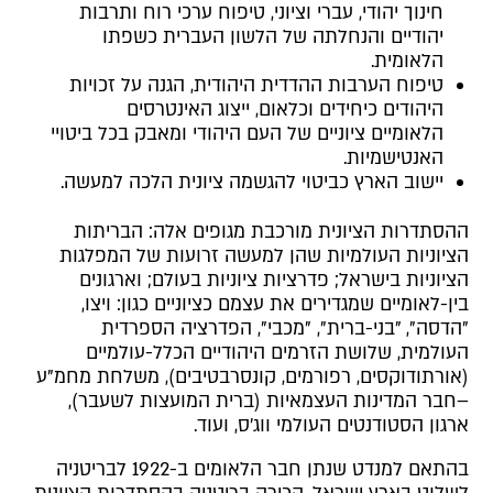
חינוך יהודי, עברי וציוני, טיפוח ערכי רוח ותרבות
יהודיים והנחלתה של הלשון העברית כשפתו
הלאומית.
טיפוח הערבות ההדדית היהודית, הגנה על זכויות
היהודים כיחידים וכלאום, ייצוג האינטרסים
הלאומיים ציוניים של העם היהודי ומאבק בכל ביטויי
האנטישמיות.
יישוב הארץ כביטוי להגשמה ציונית הלכה למעשה.
ההסתדרות הציונית מורכבת מגופים אלה: הבריתות
הציוניות העולמיות שהן למעשה זרועות של המפלגות
הציוניות בישראל; פדרציות ציוניות בעולם; וארגונים
בין-לאומיים שמגדירים את עצמם כציוניים כגון: ויצו,
"הדסה", "בני-ברית", "מכבי", הפדרציה הספרדית
העולמית, שלושת הזרמים היהודיים הכלל-עולמיים
(אורתודוקסים, רפורמים, קונסרבטיבים), משלחת מחמ"ע
–חבר המדינות העצמאיות (ברית המועצות לשעבר),
ארגון הסטודנטים העולמי ווג'ס, ועוד.
בהתאם למנדט שנתן חבר הלאומים ב-1922 לבריטניה