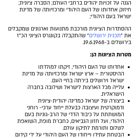
הגנה על זכויות יהודים ברחבי העולם; הסברה ציונית;
חיזוק אחדותו של העם היהודי ומרכזיותה של מדינת
ישראל בעם היהודי;
ההסתדרות הציונית מורכבת מתנועות וארגונים שמקבלים
את "
תכנית ירושלים
" שהתקבלה בקונגרס הציוני הכ"ז
בירושלים ב-19.6.1968.
מטרות הציונות הן:
אחדותו של העם היהודי, זיקתו למולדתו
ההיסטורית – ארץ ישראל ומרכזיותה של מדינת
ישראל וירושלים בירתה בחיי העם.
עלייה מכל הארצות לישראל ושילובה בחברה
הישראלית.
ביצורה של ישראל כמדינה יהודית-ציונית
ודמוקרטית ועיצובה כבעלת ייחוד ערכי- רוחני
המושתתת על כיבוד הדדי של הרב-גוניות בעם
היהודי, ועל חזון הנביאים, כחברת מופת, השואפת
לשלום ותורמת לתיקון עולם.
הבטחת עתידו וייחודו של העם היהודי על ידי קידום