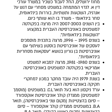
מחוז ירושלים, החל לעבוד כשכיר במשרד עורכי
דין א. לנדוי המתמחה במשפט מסחרי עם דגש על
אנרגיה, השקעות ותשתיות, בוררות בינלאומית,
סחר בינלאומי - משרד בו הוא שותף כיום.
בין השנים 2007-2003 היה מרצה בפקולטה
למשפטים באוניברסיטה העברית במקצוע
"השקעות בינלאומיות".
בשנים 1995 – 1996, מרצה בתכנית מוסמכים
לעסקים של אוניברסיטת בוסטון בשיתוף עם
אוניברסיטת בן גוריון בנושא "עסקאות מסחריות
בינלאומיות".
בשנים 1980- 1981, מרצה למבוא למשפט
אמריקאי בפקולטה למשפטים באוניברסיטה
העברית.
בשנת 1979 היה עובד מחקר במכון למחקרי
חקיקה באוניברסיטה העברית.
עו"ד ניקסון הוא בעל תוארC.L. במשפטים (מוסמך
למשפטים) ממגדלן קולג' אוניברסיטת אוקספורד
– סיום בהצטיינות (מקום שני באוניברסיטה), תואר
B.A. במשפטים ממגדלן קולג' אוקספורד – סיום
בהצטיינות (מקום ראשון בקולג'), תואר B.A.