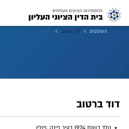
השופטים
דוד ברטוב
דוד ברטוב
נולד בשנת 1924 בעיר פינק ,פולין.