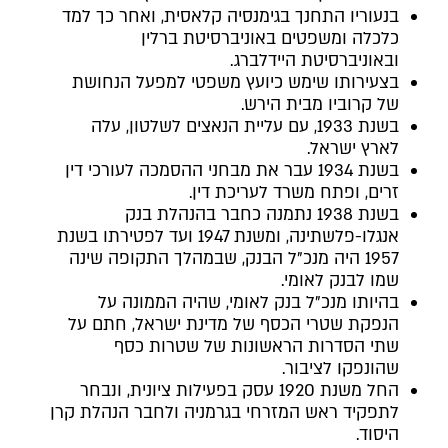
בנעוריו התחנך בגימנסיה קלאסית, ואחר כך למד
כלכלה ומשפטים באוניברסיטת ברלין
ובאוניברסיטת היידלברג.
בצעירותו שימש כיועץ משפטי למפעל הנחושת
של קרוביו מבית הירש.
בשנת 1933, עם עליית הנאצים לשלטון, עלה
לארץ ישראל.
בשנת 1934 עבר את מבחני ההסמכה לעורכי דין
זרים, ופתח משרד לעריכת דין.
בשנת 1938 נתמנה כחבר בהנהלת בנק
אנגלו-פלשתינה, ומשנת 1947 ועד לפטירתו בשנת
1957 היה מנכ"ל הבנק, שבמהלך התקופה שינה
שמו לבנק לאומי.
בהיותו מנכ"ל בנק לאומי, שהיה הממונה על
הנפקת שטרי הכסף של מדינת ישראל, חתם על
שתי הסדרות הראשונות של שטרות כסף
שהונפקו לציבור.
החל משנת 1920 עסק בפעילות ציונית, ונבחר
לתפקיד ראש המזרחי בגרמניה ולחבר הנהלת קרן
היסוד.