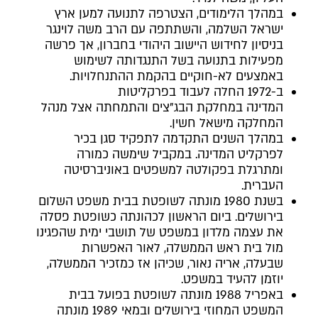
במהלך הלימודים, הצטרפה לתנועה למען ארץ
ישראל השלמה, והשתתפה עם הרב משה לוינגר
בניסיון לחידוש היישוב היהודי בחברון, אך פרשה
מפעילות בתנועה בשל התנגדותה לשימוש
באמצעים לא-חוקיים בהקמת ההתנחלויות.
ב-1972 החלה לעבוד בפרקליטות
המדינה במחלקת הבג"צים והתמחתה אצל מנהל
המחלקה מישאל חשין.
במהלך השנים התקדמה לתפקיד סגן בכיר
לפרקליט המדינה. במקביל שימשה כמורה
ומתרגלת בפקולטה למשפטים באוניברסיטה
העברית.
בשנת 1980 מונתה לשופטת בבית משפט השלום
בירושלים. ביום הראשון לכהונתה כשופטת פסלה
את עצמה מלדון במשפט של תושבי ימית שהפגינו
מול בית ראש הממשלה, לאור האפשרות
שבעלה, אריה נאור, שכיהן אז כמזכיר הממשלה,
יוזמן להעיד במשפט.
באפריל 1988 מונתה לשופטת בפועל בבית
המשפט המחוזי בירושלים ובמאי 1989 מונתה