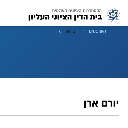
השופטים
יורם ארן
יורם ארן