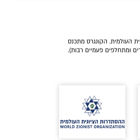
נית העולמית. הקונגרס מתכנס
ים בירושלים ומפגיש מעל 2,000 פעילים ציוניים מכל רחבי העולם (750 צירים ומתחלפים פעמיים רבות).