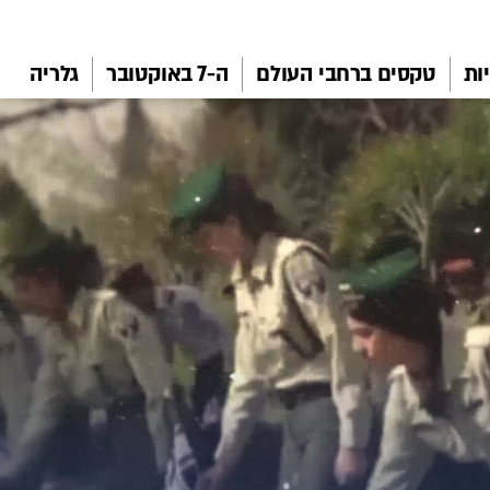
ות
טקסים ברחבי העולם
ה-7 באוקטובר
גלריה