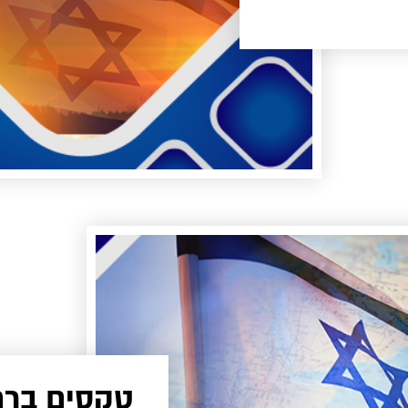
טקסים ברח