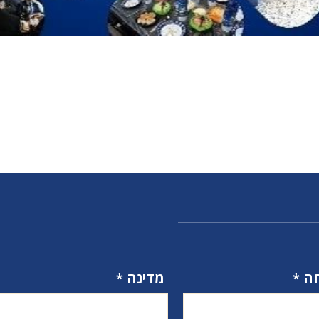
ה
מדינה