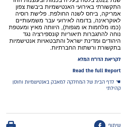
שנת 2022 בלטה בעליה בכמות ובעוצמת ההד
התקשורתי באירועי האנטישמיות ביבשת צפון
אמריקה, ביחס לשנה החולפת. פלישת רוסיה
לאוקראינה, בדומה לאירועי עבר משמעותיים
(כמו מלחמות או מגפות), היוותה מאיץ ומעטפת
נוחה להתגברות תיאוריות קונספירציה נגד
היהודים ומדינת ישראל והתבטאויות אנטישמיות
בתקשורת ורשתות החברתיות.
לקריאת הדו"ח המלא
Read the full Report
☚
לדף הבית של המחלקה למאבק באנטישמיות וחוסן
קהילתי
שיתוף